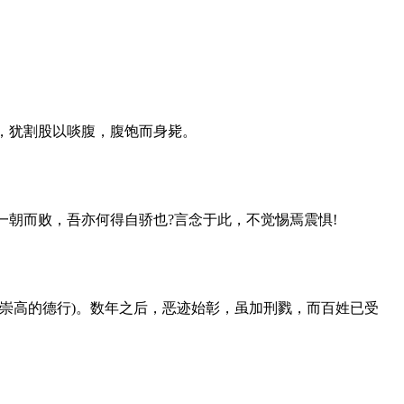
，犹割股以啖腹，腹饱而身毙。
一朝而败，吾亦何得自骄也?言念于此，不觉惕焉震惧!
(崇高的德行)。数年之后，恶迹始彰，虽加刑戮，而百姓已受