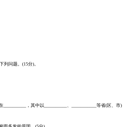
列问题。(15分)。
_____，其中以__________、___________等省(区、市)
酸雨多发的原因。(5分)