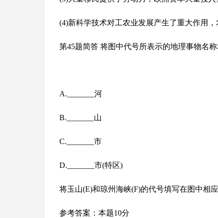
(4)新科学技术对工农业发展产生了重大作用，
第45题简答 将图中代号所表示的地理事物名称填
A._______河
B._______山
C._______市
D._______市(特区)
将玉山(E)和琼州海峡(F)的代号填写在图中相应
参考答案：本题10分